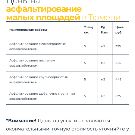
Цены на
асфальтирование
малых площадей
в Тюмени
Толщ.,
Ед.
Цена
Наименование работы
см.
Изм.
руб.
Асфальтирование мелкозернистым
5
м2
395
асфальтобетоном
Асфальтирование песчаным
5
м2
425
асфальтобетоном
Асфальтирование крупнозерниcтым
5
м2
445
асфальтобетоном
Асфальтирование щебеночно-мастичным
5
м2
575
асфальтобетоном
*Внимание!
Цены на услуги не являются
окончательными, точную стоимость уточняйте у